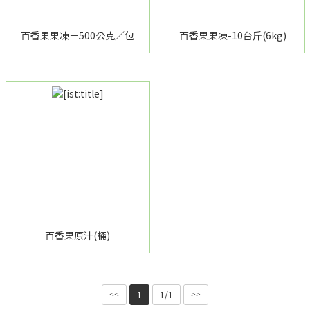
百香果果凍－500公克／包
百香果果凍-10台斤(6kg)
百香果原汁(桶)
1
1/1
<<
>>