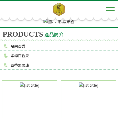
PRODUCTS
產品簡介
吊網百香
紫樽百香果
百香果果凍